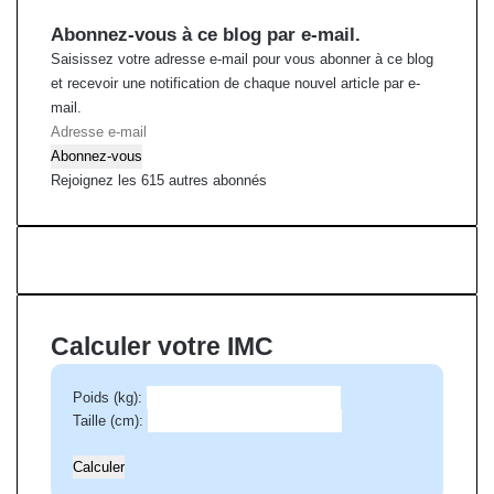
Abonnez-vous à ce blog par e-mail.
Saisissez votre adresse e-mail pour vous abonner à ce blog
et recevoir une notification de chaque nouvel article par e-
mail.
A
d
Abonnez-vous
r
Rejoignez les 615 autres abonnés
e
s
s
e
e
-
Calculer votre IMC
m
a
Poids (kg):
i
Taille (cm):
l