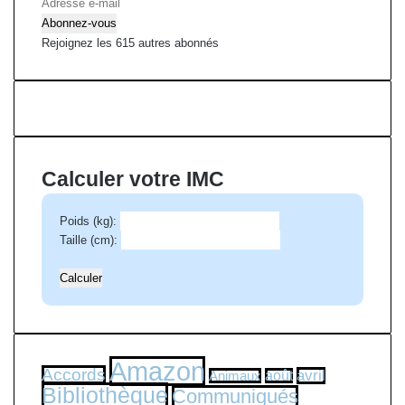
A
d
Abonnez-vous
r
Rejoignez les 615 autres abonnés
e
s
s
e
e
-
Calculer votre IMC
m
a
Poids (kg):
i
Taille (cm):
l
Amazon
Accords
avril
Animaux
août
Bibliothèque
Communiqués