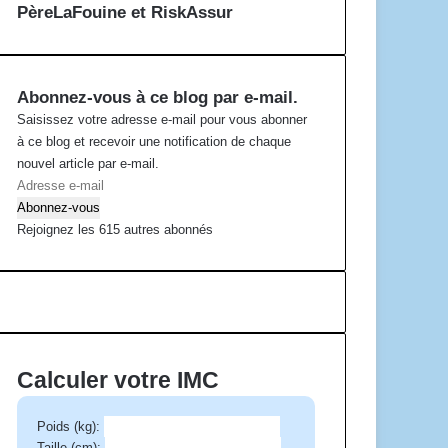
PèreLaFouine et RiskAssur
Abonnez-vous à ce blog par e-mail.
Saisissez votre adresse e-mail pour vous abonner
à ce blog et recevoir une notification de chaque
nouvel article par e-mail.
A
d
Abonnez-vous
r
Rejoignez les 615 autres abonnés
e
s
s
e
e
-
Calculer votre IMC
m
a
Poids (kg):
i
Taille (cm):