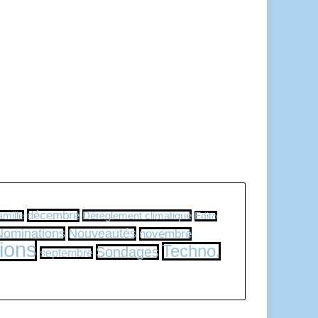
décembre
Dérèglement climatique
amille
Edito
Nominations
Nouveautés
novembre
ions
Techno.
Sondages
septembre
 - 45000 Orléans