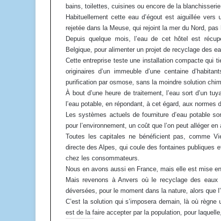
bains, toilettes, cuisines ou encore de la blanchisserie 
Habituellement cette eau d’égout est aiguillée vers u
rejetée dans la Meuse, qui rejoint la mer du Nord, pas l
Depuis quelque mois, l’eau de cet hôtel est récupé
Belgique, pour alimenter un projet de recyclage des ea
Cette entreprise teste une installation compacte qui t
originaires d’un immeuble d’une centaine d’habit
purification par osmose, sans la moindre solution chim
À bout d’une heure de traitement, l’eau sort d’un tu
l’eau potable, en répondant, à cet égard, aux normes 
Les systèmes actuels de fourniture d’eau potable son
pour l’environnement, un coût que l’on peut alléger en 
Toutes les capitales ne bénéficient pas, comme Vie
directe des Alpes, qui coule des fontaines publiques et 
chez les consommateurs.
Nous en avons aussi en France, mais elle est mise en 
Mais revenons à Anvers où le recyclage des eaux u
déversées, pour le moment dans la nature, alors que l’o
C’est la solution qui s’imposera demain, là où règne u
est de la faire accepter par la population, pour laquell