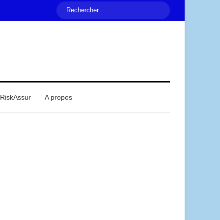
Rechercher
RiskAssur
A propos
Mail