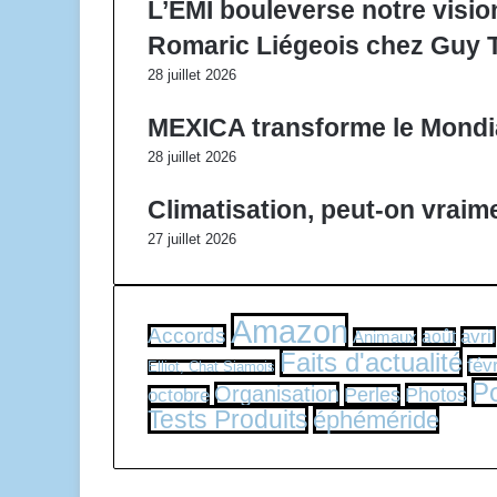
L’EMI bouleverse notre visio
Romaric Liégeois chez Guy T
28 juillet 2026
MEXICA transforme le Mondial
28 juillet 2026
Climatisation, peut-on vraime
27 juillet 2026
Amazon
Accords
avril
Animaux
août
Faits d'actualité
fév
Elliot, Chat Siamois
Po
Organisation
Photos
Perles
octobre
Tests Produits
éphéméride
© Copyright 2026, Tous droits réservés | notre-siecle.com 