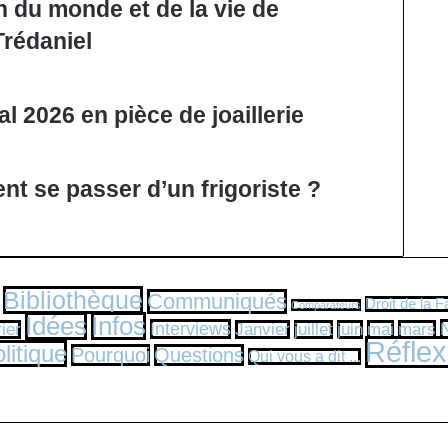
n du monde et de la vie de
rédaniel
 2026 en pièce de joaillerie
nt se passer d’un frigoriste ?
Bibliothèque
Communiqués
Droit de la F
Comparateurs
Idées
Infos
Interviews
rier
Janvier
juillet
juin
mai
mars
Réflex
litique
Pourquoi
Questions
Qui vous a dit ...
est édité par Franol Services - Immeuble Val de Loire - 4 passage de la Râpe