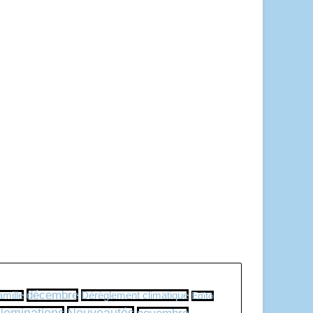
décembre
Dérèglement climatique
amille
Edito