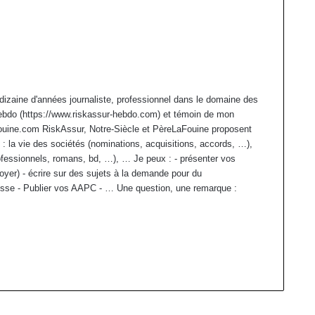
dizaine d'années journaliste, professionnel dans le domaine des
ebdo (https://www.riskassur-hebdo.com) et témoin de mon
afouine.com RiskAssur, Notre-Siècle et PèreLaFouine proposent
 : la vie des sociétés (nominations, acquisitions, accords, …),
ofessionnels, romans, bd, …), … Je peux : - présenter vos
oyer) - écrire sur des sujets à la demande pour du
sse - Publier vos AAPC - … Une question, une remarque :