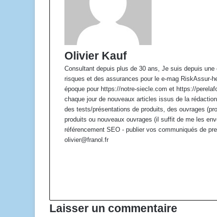
Olivier Kauf
Consultant depuis plus de 30 ans, Je suis depuis une 
risques et des assurances pour le e-mag RiskAssur-h
époque pour https://notre-siecle.com et https://perel
chaque jour de nouveaux articles issus de la rédaction
des tests/présentations de produits, des ouvrages (pr
produits ou nouveaux ouvrages (il suffit de me les env
référencement SEO - publier vos communiqués de pre
olivier@franol.fr
W
e
F
b
a
X
s
c
L
i
e
i
t
b
n
Laisser un commentaire
e
o
k