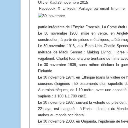
Olivier Kauf
29 novembre 2015
Facebook
X
Linkedin
Partager par email
Imprimer
partie intégrante de l’Empire Français. La Corsé étai
Le 30 novembre 1900, mise en vente, en Anglete
construction, à partir de pièces métalliques, a été ima
Le 30 novembre 1913, aux États-Unis Charlie Spencer
métrage de Mack Sennet : Making Living. Il crée le
vagabond. Charlot tournera une trentaine de films av
Le 30 novembre 1939, sans même déclarer la guerr
Finlande.
Le 30 novembre 1974, en Éthiopie (dans la vallée de l
cousines éloignées : 52 ossements d’un squelette de 
Australopithèques, de 1,10 mètre, avec une capacité
sapiens : 1 100 à 1 700 cm3).
Le 30 novembre 1987, suivant la volonté du président d
22 pays, est inauguré – à Paris – l’Institut du Monde
arabes au monde occidental.
Le 30 novembre 2000, en Ouganda, l’épidémie de fièv