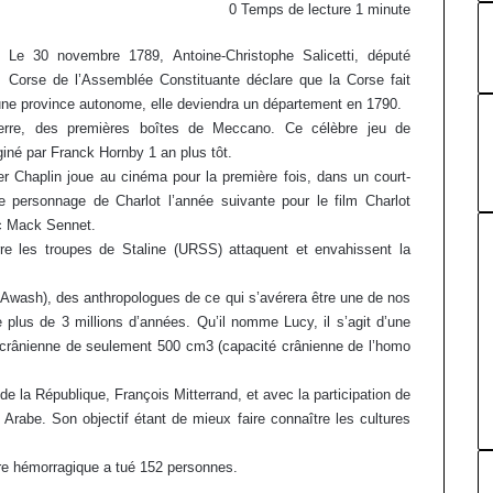
0
Temps de lecture 1 minute
Le 30 novembre 1789, Antoine-Christophe Salicetti, député
Corse de l’Assemblée Constituante déclare que la Corse fait
t une province autonome, elle deviendra un département en 1790.
rre, des premières boîtes de Meccano. Ce célèbre jeu de
giné par Franck Hornby 1 an plus tôt.
 Chaplin joue au cinéma pour la première fois, dans un court-
 personnage de Charlot l’année suivante pour le film Charlot
ec Mack Sennet.
e les troupes de Staline (URSS) attaquent et envahissent la
’Awash), des anthropologues de ce qui s’avérera être une de nos
plus de 3 millions d’années. Qu’il nomme Lucy, il s’agit d’une
 crânienne de seulement 500 cm3 (capacité crânienne de l’homo
e la République, François Mitterrand, et avec la participation de
 Arabe. Son objectif étant de mieux faire connaître les cultures
re hémorragique a tué 152 personnes.