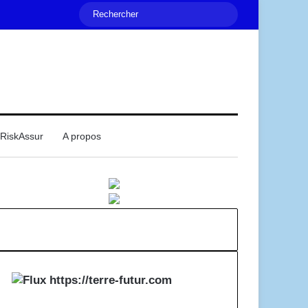
Rechercher
RiskAssur
A propos
Mail
https://terre-futur.com