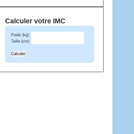
e
e
-
Calculer votre IMC
m
a
Poids (kg):
i
Taille (cm):
l