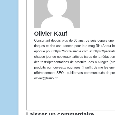
Olivier Kauf
Consultant depuis plus de 30 ans, Je suis depuis une 
risques et des assurances pour le e-mag RiskAssur-h
époque pour https://notre-siecle.com et https://perel
chaque jour de nouveaux articles issus de la rédaction
des tests/présentations de produits, des ouvrages (pr
produits ou nouveaux ouvrages (il suffit de me les env
référencement SEO - publier vos communiqués de pre
olivier@franol.fr
W
e
F
b
a
X
s
c
L
i
e
i
t
b
n
Laisser un commentaire