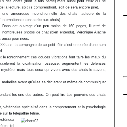
ux des chats (dont je fais partie) mais aussi pour ceux qui ne
 la lecture, soit ils comprendront, soit ce sera encore pire).
t une amoureuse inconditionnelle des chats, auteure de la
V internationale consacrée aux chats).
Dans cet ouvrage d’un peu moins de 160 pages, illustré de
nombreuses photos de chat (bien entendu), Véronique Aïache
is aussi pour nous.
00 ans, la compagnie de ce petit félin s’est entourée d’une aura
l.
t le ronronnement ces douces vibrations font taire les maux du
 accélèrent la cicatrisation osseuse, augmentent les défenses
oi mystère, mais tous ceux qui vivent avec des chats le savent,
es maladies avant qu’elles se déclarent et même de communiquer
pendant les uns des autres. On peut lire Les pouvoirs des chats
, vétérinaire spécialisé dans le comportement et la psychologie
sur la télépathie féline.
stérieux
ètes, tel