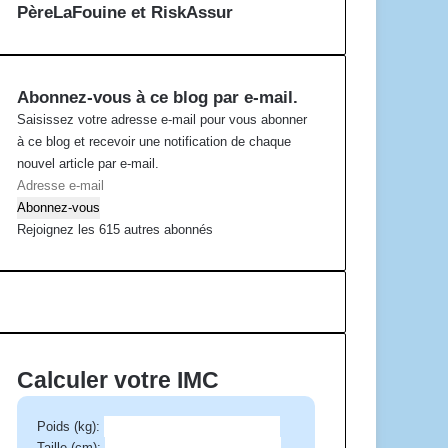
PèreLaFouine et RiskAssur
Abonnez-vous à ce blog par e-mail.
Saisissez votre adresse e-mail pour vous abonner
à ce blog et recevoir une notification de chaque
nouvel article par e-mail.
A
d
Abonnez-vous
r
Rejoignez les 615 autres abonnés
e
s
s
e
e
-
Calculer votre IMC
m
a
Poids (kg):
i
Taille (cm):