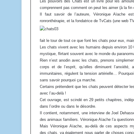
Les pouvoirs des Chats est un livre pour les amoure
comprennent pas comment on peut les aimer (à la fin de
Il faut savoir de l’auteure, Véronique Aïache es
ronronthérapie, et la fondatrice de TvCats (une web T
fait le tour de tout ce que font les chats pour eux, ma
Les chats vivent avec les humains depuis environ 10 0
mystique, flirtant souvent avec le monde du paranorma
Rien n’est anodin avec les chats, prenons simplemen
corps et de l’esprit, qu’elles diminuent l’anxiété,
immunitaires, régulent la tension artérielle… Pourqu
sans savoir pourquoi ça marche.
Certains prétendent que les chats peuvent détecter l
avec l’au-delà !
Cet ouvrage, est scindé en 29 petits chapitres, indé
dans l’ordre ou dans le désordre.
Il contient, notamment, une interview de Joel Dehasse
des animaux familiers. Véronique Aïache l’a questionné 
Mais Véronique Aïache, au-delà de ces aspects my
des chats, va également nous parler de choses concr