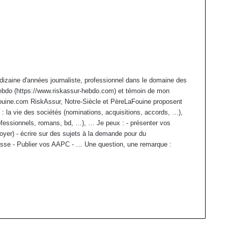
dizaine d'années journaliste, professionnel dans le domaine des
ebdo (https://www.riskassur-hebdo.com) et témoin de mon
afouine.com RiskAssur, Notre-Siècle et PèreLaFouine proposent
 : la vie des sociétés (nominations, acquisitions, accords, …),
ofessionnels, romans, bd, …), … Je peux : - présenter vos
oyer) - écrire sur des sujets à la demande pour du
sse - Publier vos AAPC - … Une question, une remarque :