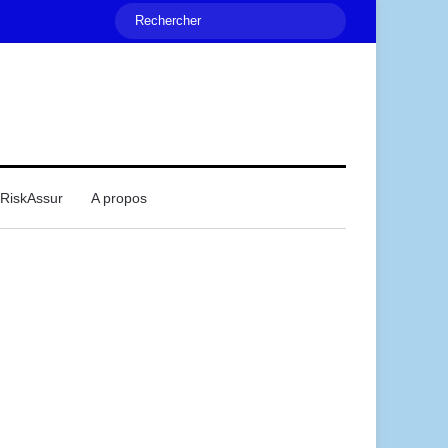
Rechercher
RiskAssur
A propos
Mail