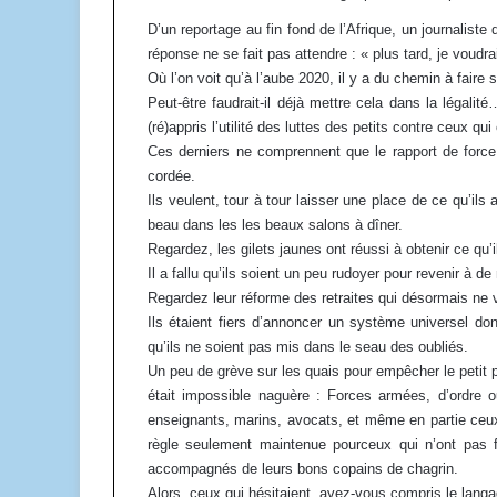
D’un reportage au fin fond de l’Afrique, un journaliste 
réponse ne se fait pas attendre : « plus tard, je voudra
Où l’on voit qu’à l’aube 2020, il y a du chemin à faire s
Peut-être faudrait-il déjà mettre cela dans la légalit
(ré)appris l’utilité des luttes des petits contre ceux qui 
Ces derniers ne comprennent que le rapport de force 
cordée.
Ils veulent, tour à tour laisser une place de ce qu’ils 
beau dans les les beaux salons à dîner.
Regardez, les gilets jaunes ont réussi à obtenir ce qu’i
Il a fallu qu’ils soient un peu rudoyer pour revenir à de
Regardez leur réforme des retraites qui désormais ne 
Ils étaient fiers d’annoncer un système universel don
qu’ils ne soient pas mis dans le seau des oubliés.
Un peu de grève sur les quais pour empêcher le petit p
était impossible naguère : Forces armées, d’ordre ou
enseignants, marins, avocats, et même en partie ceux 
règle seulement maintenue pourceux qui n’ont pas fa
accompagnés de leurs bons copains de chagrin.
Alors, ceux qui hésitaient, avez-vous compris le langa