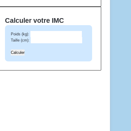
e
e
-
Calculer votre IMC
m
a
Poids (kg):
i
Taille (cm):
l