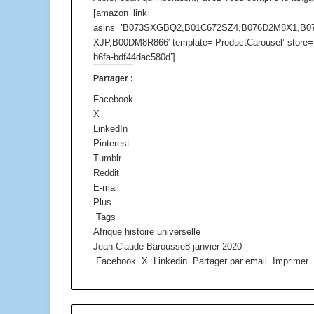
[amazon_link
asins=’B073SXGBQ2,B01C672SZ4,B076D2M8X1,B0
XJP,B00DM8R866′ template=’ProductCarousel’ store=’n
b6fa-bdf44dac580d’]
Partager :
Facebook
X
LinkedIn
Pinterest
Tumblr
Reddit
E-mail
Plus
Tags
Afrique
histoire
universelle
Jean-Claude Barousse
8 janvier 2020
Facebook
X
Linkedin
Partager par email
Imprimer