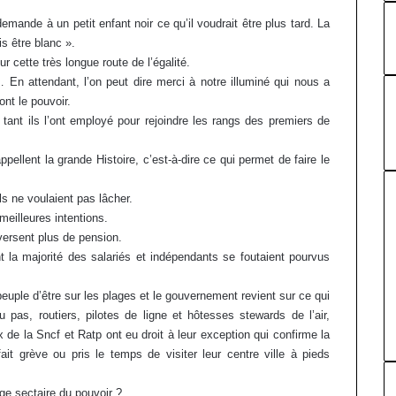
demande à un petit enfant noir ce qu’il voudrait être plus tard. La
is être blanc ».
ur cette très longue route de l’égalité.
é… En attendant, l’on peut dire merci à notre illuminé qui nous a
ont le pouvoir.
tant ils l’ont employé pour rejoindre les rangs des premiers de
appellent la grande Histoire, c’est-à-dire ce qui permet de faire le
ls ne voulaient pas lâcher.
 meilleures intentions.
versent plus de pension.
t la majorité des salariés et indépendants se foutaient pourvus
euple d’être sur les plages et le gouvernement revient sur ce qui
 pas, routiers, pilotes de ligne et hôtesses stewards de l’air,
de la Sncf et Ratp ont eu droit à leur exception qui confirme la
it grève ou pris le temps de visiter leur centre ville à pieds
ge sectaire du pouvoir ?