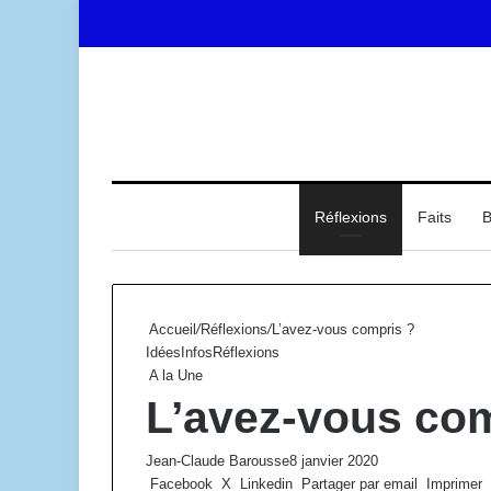
Accueil
Réflexions
Faits
B
Accueil
/
Réflexions
/
L’avez-vous compris ?
Idées
Infos
Réflexions
A la Une
L’avez-vous com
Jean-Claude Barousse
8 janvier 2020
Facebook
X
Linkedin
Partager par email
Imprimer