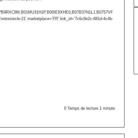
7B9RXC8M,B01MU31H1P,B00IE9XHE0,B07B37N1LJ,B0757VF
otresiecle-21′ marketplace=’FR’ link_id=’7c6c8e2c-881d-4c4b-
0
Temps de lecture 1 minute