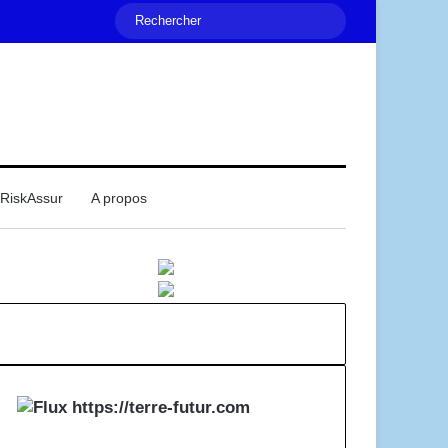
Rechercher
RiskAssur
A propos
Mail
https://terre-futur.com