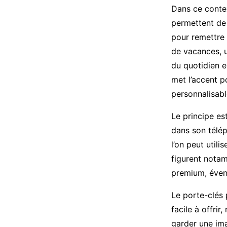
Dans ce contex
permettent de 
pour remettre 
de vacances, 
du quotidien 
met l’accent p
personnalisabl
Le principe es
dans son télép
l’on peut utili
figurent notam
premium, éven
Le porte-clés 
facile à offri
garder une ima