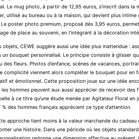
ial. Le mug photo, à partir de 12,95 euros, s’inscrit dans la
er, utilisé au bureau ou à la maison, qui devient plus intime
 Le poster photo premium, proposé dès 3,95 euros, permet 
ge de place au souvenir, en l’intégrant à la décoration inté
 objets, CEWE suggère aussi une idée plus inattendue : asso
 un bouquet personnalisé. Le principe consiste à glisser qu
u des fleurs. Photos d’enfance, scènes de vacances, portrai
 complicité viennent alors compléter le bouquet pour en f
ratif et émotionnel. Cette proposition joue sur une idée enc
 les hommes peuvent eux aussi apprécier de recevoir des fl
lle à ce titre qu’une étude menée par Agitateur Floral en 
 % des hommes français apprécient ce type d’attention.
ette approche tient moins à la valeur marchande du cadeau 
onter une histoire. Dans une période où les objets standard
rsonnalisation redonne une dimension affective au présent. 