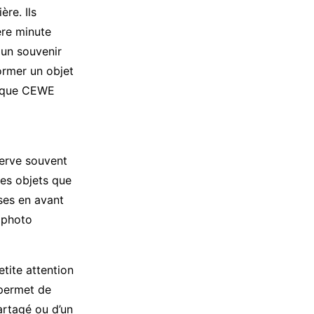
re. Ils
ère minute
 un souvenir
ormer un objet
e que CEWE
serve souvent
des objets que
ises en avant
 photo
etite attention
 permet de
artagé ou d’un