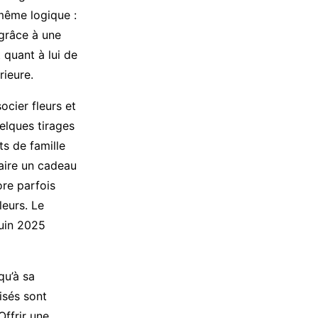
 même logique :
 grâce à une
quant à lui de
rieure.
cier fleurs et
elques tirages
ts de famille
aire un cadeau
ore parfois
eurs. Le
juin 2025
qu’à sa
isés sont
Offrir une