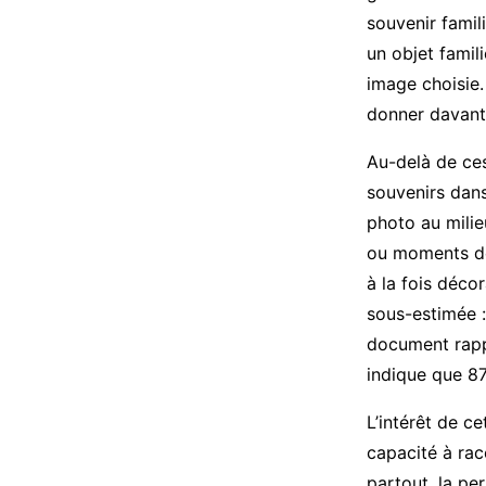
souvenir famil
un objet famili
image choisie.
donner davanta
Au-delà de ces
souvenirs dans
photo au milie
ou moments de
à la fois déco
sous-estimée :
document rappe
indique que 87
L’intérêt de c
capacité à rac
partout, la pe