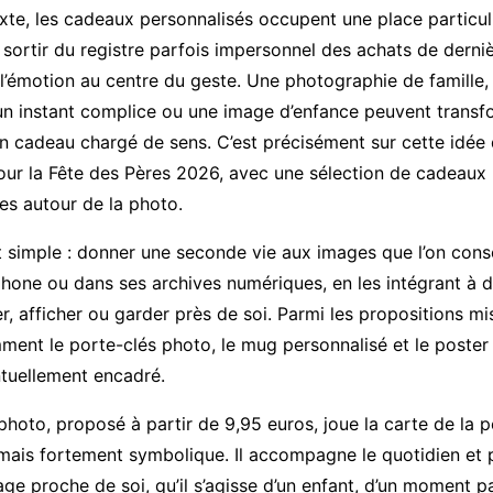
te, les cadeaux personnalisés occupent une place particuliè
sortir du registre parfois impersonnel des achats de derni
l’émotion au centre du geste. Une photographie de famille,
un instant complice ou une image d’enfance peuvent transf
en cadeau chargé de sens. C’est précisément sur cette idé
our la Fête des Pères 2026, avec une sélection de cadeaux
es autour de la photo.
t simple : donner une seconde vie aux images que l’on con
hone ou dans ses archives numériques, en les intégrant à 
ser, afficher ou garder près de soi. Parmi les propositions m
ment le porte-clés photo, le mug personnalisé et le poster
tuellement encadré.
photo, proposé à partir de 9,95 euros, joue la carte de la p
r, mais fortement symbolique. Il accompagne le quotidien et
ge proche de soi, qu’il s’agisse d’un enfant, d’un moment p