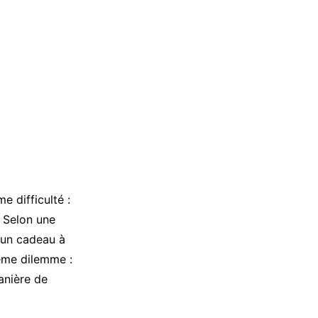
e difficulté :
? Selon une
 un cadeau à
ême dilemme :
anière de