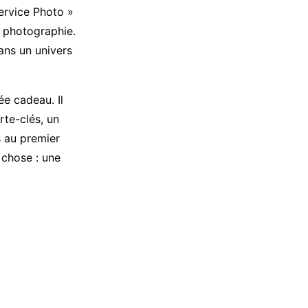
ervice Photo »
a photographie.
ans un univers
ée cadeau. Il
orte-clés, un
 au premier
 chose : une