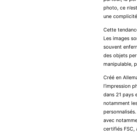
photo, ce n’es
une complicité
Cette tendance
Les images son
souvent enferm
des objets per
manipulable, p
Créé en Allem
l’impression p
dans 21 pays e
notamment les 
personnalisés
avec notammen
certifiés FSC,