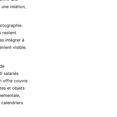
 une relation,
hotographie.
s restent
s intégrer à
vient visible,
 de
0 salariés
n offre couvre
tes et objets
nementale,
calendriers