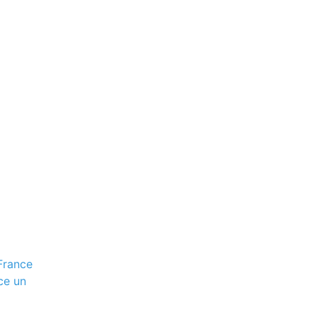
France
ce un