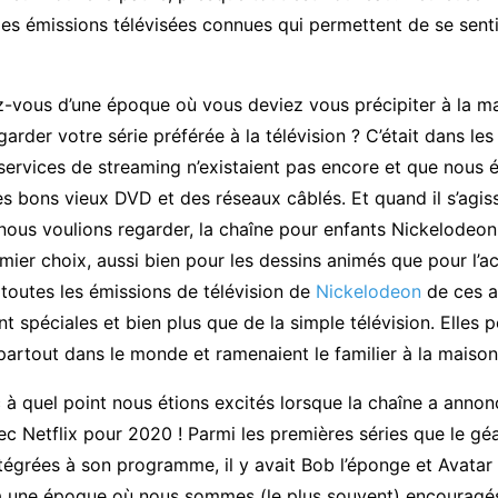
des émissions télévisées connues qui permettent de se sent
-vous d’une époque où vous deviez vous précipiter à la m
garder votre série préférée à la télévision ? C’était dans le
services de streaming n’existaient pas encore et que nous é
 bons vieux DVD et des réseaux câblés. Et quand il s’agiss
 nous voulions regarder, la chaîne pour enfants Nickelodeon
emier choix, aussi bien pour les dessins animés que pour l’ac
toutes les émissions de télévision de
Nickelodeon
de ces a
nt spéciales et bien plus que de la simple télévision. Elles 
artout dans le monde et ramenaient le familier à la maison
à quel point nous étions excités lorsque la chaîne a anno
ec Netflix pour 2020 ! Parmi les premières séries que le gé
tégrées à son programme, il y avait Bob l’éponge et Avatar 
à une époque où nous sommes (le plus souvent) encouragés 