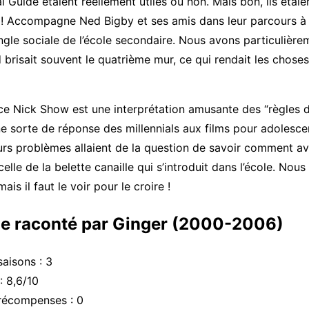
l Guide étaient réellement utiles ou non. Mais bon, ils étaie
 ! Accompagne Ned Bigby et ses amis dans leur parcours à 
gle sociale de l’école secondaire. Nous avons particulière
d brisait souvent le quatrième mur, ce qui rendait les chose
 ce Nick Show est une interprétation amusante des “règles d
ne sorte de réponse des millennials aux films pour adolesce
rs problèmes allaient de la question de savoir comment avoi
elle de la belette canaille qui s’introduit dans l’école. Nou
ais il faut le voir pour le croire !
e raconté par Ginger (2000-2006)
aisons : 3
: 8,6/10
récompenses : 0