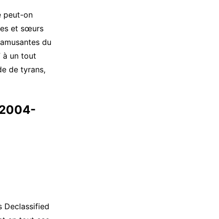
e peut-on
ères et sœurs
s amusantes du
” à un tout
de de tyrans,
 (2004-
 Declassified