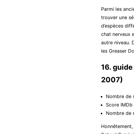
Parmi les anci
trouver une sé
d’espèces dif
chat nerveux e
autre niveau. 
les Greaser Do
16. guide
2007)
Nombre de s
Score IMDb :
Nombre de 
Honnêtement, n