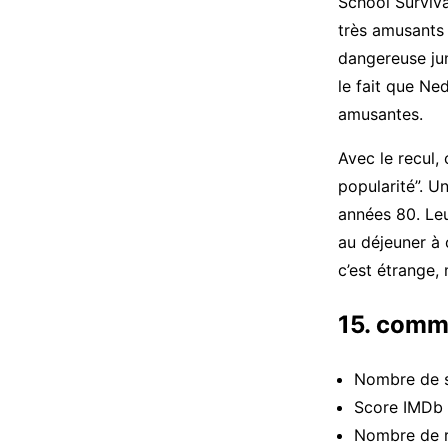
School Surviva
très amusants
dangereuse jun
le fait que Ne
amusantes.
Avec le recul,
popularité”. U
années 80. Leu
au déjeuner à c
c’est étrange, m
15. comm
Nombre de s
Score IMDb 
Nombre de 