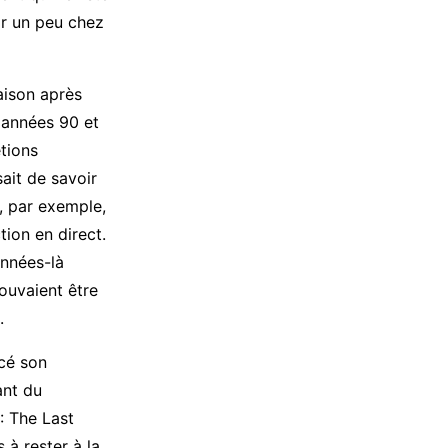
ir un peu chez
aison après
s années 90 et
tions
ait de savoir
, par exemple,
tion en direct.
nnées-là
pouvaient être
.
ncé son
ant du
: The Last
à rester à la