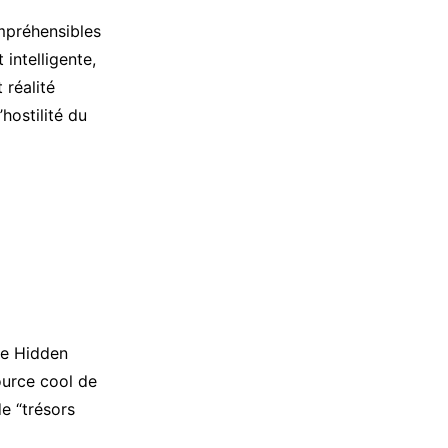
mpréhensibles
 intelligente,
 réalité
’hostilité du
the Hidden
source cool de
e “trésors