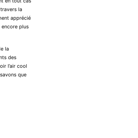
nt en tout cas
travers la
ment apprécié
s encore plus
e la
nts des
r l’air cool
s savons que