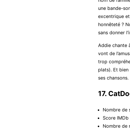
nom de famille 
une bande-son 
excentrique et
honnêteté ? N
sans donner l’
Addie chante à
vont de l’amus
trop compréhen
plats). Et bien
ses chansons. 
17. CatD
Nombre de s
Score IMDb 
Nombre de 