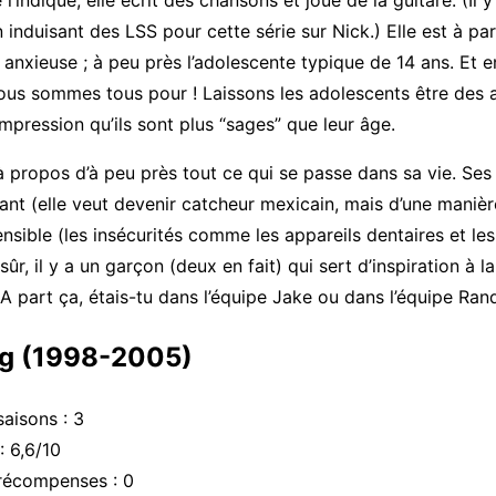
l’indique, elle écrit des chansons et joue de la guitare. (Il
induisant des LSS pour cette série sur Nick.) Elle est à pa
 anxieuse ; à peu près l’adolescente typique de 14 ans. Et e
ous sommes tous pour ! Laissons les adolescents être des 
impression qu’ils sont plus “sages” que leur âge.
 propos d’à peu près tout ce qui se passe dans sa vie. Se
ant (elle veut devenir catcheur mexicain, mais d’une maniè
sible (les insécurités comme les appareils dentaires et le
 sûr, il y a un garçon (deux en fait) qui sert d’inspiration à l
A part ça, étais-tu dans l’équipe Jake ou dans l’équipe Ran
og (1998-2005)
aisons : 3
: 6,6/10
récompenses : 0