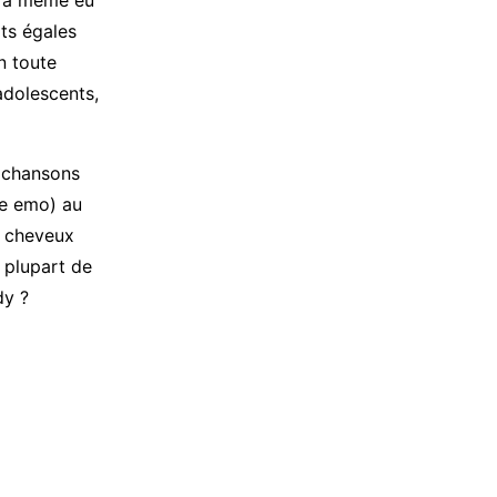
 y a même eu
rts égales
n toute
adolescents,
s chansons
re emo) au
s cheveux
a plupart de
dy ?