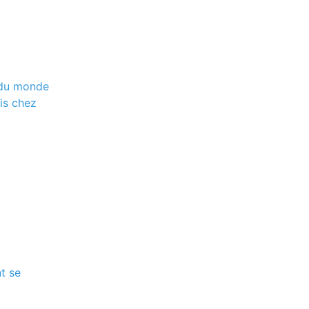
 du monde
is chez
t se