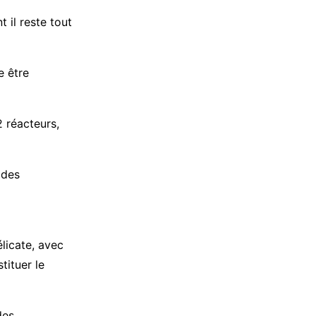
t il reste tout
e être
 réacteurs,
 des
licate, avec
tituer le
des