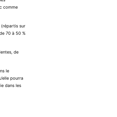
vec comme
(répartis sur
e de 70 à 50 %
dentes, de
ns le
’elle pourra
ie dans les