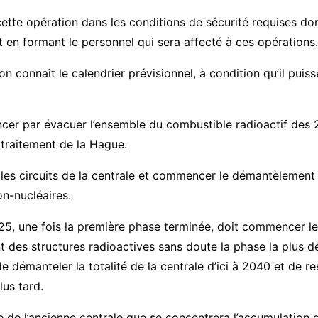
 cette opération dans les conditions de sécurité requises don
ut en formant le personnel qui sera affecté à ces opérations.
n connaît le calendrier prévisionnel, à condition qu’il puiss
cer par évacuer l’ensemble du combustible radioactif des 2
e traitement de la Hague.
 les circuits de la centrale et commencer le démantèlement
on-nucléaires.
25, une fois la première phase terminée, doit commencer le
des structures radioactives sans doute la phase la plus dé
e démanteler la totalité de la centrale d’ici à 2040 et de res
lus tard.
ite de l’ancienne centrale que se concentrera l’accumulation 