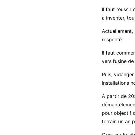
Il faut réussir
à inventer, to
Actuellement, o
respecté.
Il faut commen
vers l’usine d
Puis, vidanger
installations n
À partir de 20
démantèlement 
pour objectif d
terrain un an p
C’est sur le s