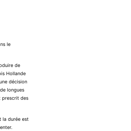
ns le
oduire de
ois Hollande
 une décision
 de longues
t prescrit des
 la durée est
enter.